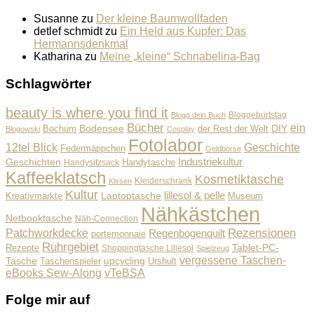
Susanne
zu
Der kleine Baumwollfaden
detlef schmidt
zu
Ein Held aus Kupfer: Das
Hermannsdenkmal
Katharina
zu
Meine „kleine“ Schnabelina-Bag
Schlagwörter
beauty is where you find it
Bloggeburtstag
Blogg dein Buch
Bücher
ein
Bodensee
der Rest der Welt
DIY
Bochum
Blogowski
Cosplay
Fotolabor
Geschichte
12tel Blick
Federmäppchen
Geldbörse
Industriekultur
Geschichten
Handysitzsack
Handytasche
Kaffeeklatsch
Kosmetiktasche
Kleiderschrank
Kissen
Kultur
lillesol & pelle
Laptoptasche
Museum
Kreativmärkte
Nähkästchen
Netbooktasche
Näh-Connection
Rezensionen
Patchworkdecke
Regenbogenquilt
portemonnaie
Ruhrgebiet
Tablet-PC-
Rezepte
Shoppingtasche Lillesol
Spielzeug
vergessene Taschen-
Tasche
upcycling
Taschenspieler
Urshult
eBooks Sew-Along
vTeBSA
Folge mir auf