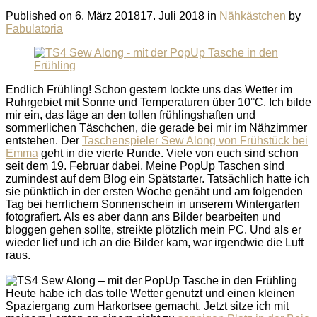
Published on
6. März 2018
17. Juli 2018
in
Nähkästchen
by
Fabulatoria
Endlich Frühling! Schon gestern lockte uns das Wetter im
Ruhrgebiet mit Sonne und Temperaturen über 10°C. Ich bilde
mir ein, das läge an den tollen frühlingshaften und
sommerlichen Täschchen, die gerade bei mir im Nähzimmer
entstehen. Der
Taschenspieler Sew Along von Frühstück bei
Emma
geht in die vierte Runde. Viele von euch sind schon
seit dem 19. Februar dabei. Meine PopUp Taschen sind
zumindest auf dem Blog ein Spätstarter. Tatsächlich hatte ich
sie pünktlich in der ersten Woche genäht und am folgenden
Tag bei herrlichem Sonnenschein in unserem Wintergarten
fotografiert. Als es aber dann ans Bilder bearbeiten und
bloggen gehen sollte, streikte plötzlich mein PC. Und als er
wieder lief und ich an die Bilder kam, war irgendwie die Luft
raus.
Heute habe ich das tolle Wetter genutzt und einen kleinen
Spaziergang zum Harkortsee gemacht. Jetzt sitze ich mit