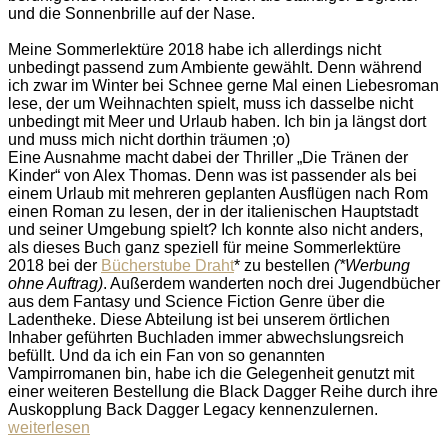
und die Sonnenbrille auf der Nase.
Meine Sommerlektüre 2018 habe ich allerdings nicht
unbedingt passend zum Ambiente gewählt. Denn während
ich zwar im Winter bei Schnee gerne Mal einen Liebesroman
lese, der um Weihnachten spielt, muss ich dasselbe nicht
unbedingt mit Meer und Urlaub haben. Ich bin ja längst dort
und muss mich nicht dorthin träumen ;o)
Eine Ausnahme macht dabei der Thriller „Die Tränen der
Kinder“ von Alex Thomas. Denn was ist passender als bei
einem Urlaub mit mehreren geplanten Ausflügen nach Rom
einen Roman zu lesen, der in der italienischen Hauptstadt
und seiner Umgebung spielt? Ich konnte also nicht anders,
als dieses Buch ganz speziell für meine Sommerlektüre
2018 bei der
Bücherstube Draht
* zu bestellen
(*Werbung
ohne Auftrag)
. Außerdem wanderten noch drei Jugendbücher
aus dem Fantasy und Science Fiction Genre über die
Ladentheke. Diese Abteilung ist bei unserem örtlichen
Inhaber geführten Buchladen immer abwechslungsreich
befüllt. Und da ich ein Fan von so genannten
Vampirromanen bin, habe ich die Gelegenheit genutzt mit
einer weiteren Bestellung die Black Dagger Reihe durch ihre
Auskopplung Back Dagger Legacy kennenzulernen.
weiterlesen