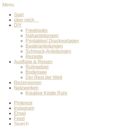
Menu
Start
über mich
DIY
Freebooks
Nähanleitungen
Printables/ Druckvorlagen
Bastelanleitungen
Schmuck-Anleitungen
Rezepte
Ausflüge & Reisen
Ruhrgebiet
Bodensee
Der Rest der Welt
Rezensionen
Netzwerken
Kreative Köpfe Ruhr
Pinterest
Instagram
Email
Feed
Search